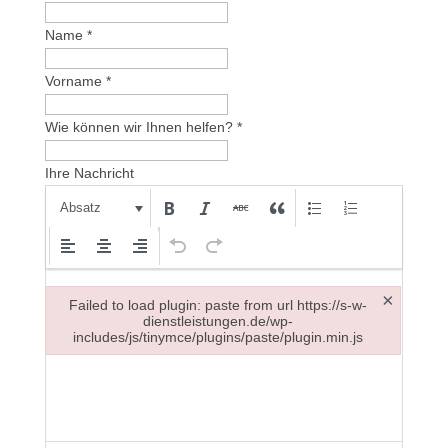
Name
*
Vorname
*
Wie können wir Ihnen helfen?
*
Ihre Nachricht
Absatz
×
Failed to load plugin: paste from url https://s-w-
dienstleistungen.de/wp-
includes/js/tinymce/plugins/paste/plugin.min.js
Failed to load plugin: paste from url https://s-w-dienstleistung